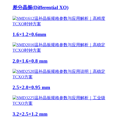
差分晶振(Differential XO)
1.6×1.2×0.6mm
2.0×1.6×0.8 mm
2.5×2.0×0.95 mm
3.2×2.5×1.2 mm