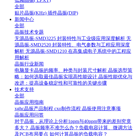
低频晶振( LFXT)
全部
贴片晶振(KHz)
插件晶振(DIP)
新闻中心
全部
晶振技术专题
无源晶振-SMD3225 封装特性与工业级应用深度解析
无
源晶振-SMD2520 封装特性、电气参数与工程应用深度
解析
无源晶振-SMD1210 在高集成电子系统中的工程应
用解析
晶振行业新闻
电脑显卡晶振的频率、种类与封装尺寸解析
晶振选型策
略：如何选取最佳晶振实现高性能设计
晶振性能优化与
改进：提高设备稳定性和可靠性的关键步骤
技术支持
全部
晶振应用指南
xghc晶振产品制程
cxo制作流程
晶振使用注意事项
晶振应用问答
对于晶振，从理论上分析1ppm与40ppm带来的差别究竟
多大？
晶振频率不准怎么办？负载电容计算、微调方法
及PCB布局要点
如何计算晶振的负载电容？