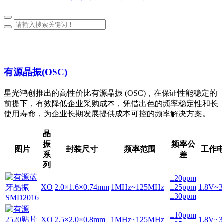
有源晶振(OSC)
星光鸿创推出的高性价比有源晶振 (OSC)，在保证性能稳定的
前提下，有效降低企业采购成本，凭借出色的频率稳定性和长
使用寿命，为企业长期发展提供成本可控的频率解决方案。
晶
振
频率公
图片
封装尺寸
频率范围
工作
系
差
列
±20ppm
XO
2.0×1.6×0.74mm
1MHz~125MHz
±25ppm
1.8V~
±30ppm
±10ppm
XO
2.5×2.0×0.8mm
1MHz~125MHz
1.8V~