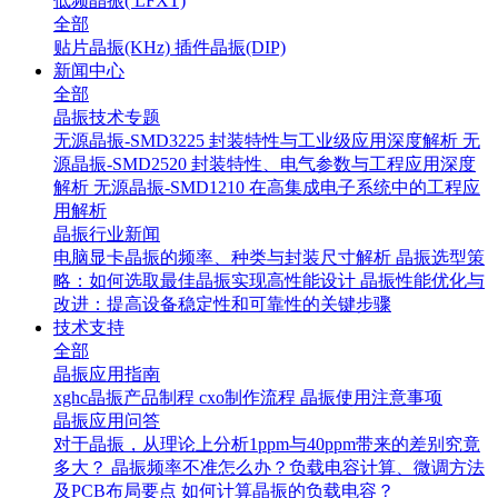
低频晶振( LFXT)
全部
贴片晶振(KHz)
插件晶振(DIP)
新闻中心
全部
晶振技术专题
无源晶振-SMD3225 封装特性与工业级应用深度解析
无
源晶振-SMD2520 封装特性、电气参数与工程应用深度
解析
无源晶振-SMD1210 在高集成电子系统中的工程应
用解析
晶振行业新闻
电脑显卡晶振的频率、种类与封装尺寸解析
晶振选型策
略：如何选取最佳晶振实现高性能设计
晶振性能优化与
改进：提高设备稳定性和可靠性的关键步骤
技术支持
全部
晶振应用指南
xghc晶振产品制程
cxo制作流程
晶振使用注意事项
晶振应用问答
对于晶振，从理论上分析1ppm与40ppm带来的差别究竟
多大？
晶振频率不准怎么办？负载电容计算、微调方法
及PCB布局要点
如何计算晶振的负载电容？