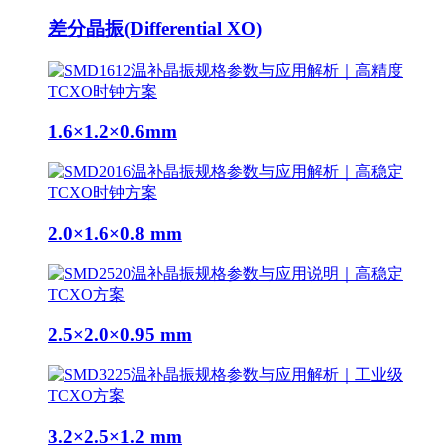
差分晶振(Differential XO)
1.6×1.2×0.6mm
2.0×1.6×0.8 mm
2.5×2.0×0.95 mm
3.2×2.5×1.2 mm