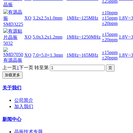
±25ppm
±10ppm
XO
3.2x2.5x1.0mm
1MHz~125MHz
±15ppm
1.8V~
±20ppm
±15ppm
XO
5.0x3.2x1.2mm
1MHz~1250MHz
1.8V~
±20ppm
±15ppm
XO
7.0×5.0×1.3mm
1MHz~165MHz
1.8V~
±20ppm
上一页
1
下一页
转至第
加载更多
关于我们
公司简介
加入我们
新闻中心
晶振技术专题