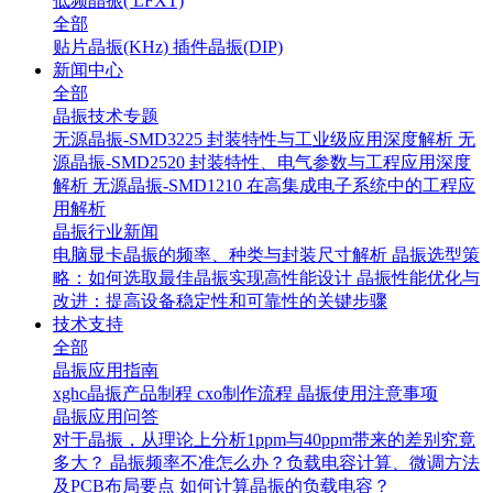
低频晶振( LFXT)
全部
贴片晶振(KHz)
插件晶振(DIP)
新闻中心
全部
晶振技术专题
无源晶振-SMD3225 封装特性与工业级应用深度解析
无
源晶振-SMD2520 封装特性、电气参数与工程应用深度
解析
无源晶振-SMD1210 在高集成电子系统中的工程应
用解析
晶振行业新闻
电脑显卡晶振的频率、种类与封装尺寸解析
晶振选型策
略：如何选取最佳晶振实现高性能设计
晶振性能优化与
改进：提高设备稳定性和可靠性的关键步骤
技术支持
全部
晶振应用指南
xghc晶振产品制程
cxo制作流程
晶振使用注意事项
晶振应用问答
对于晶振，从理论上分析1ppm与40ppm带来的差别究竟
多大？
晶振频率不准怎么办？负载电容计算、微调方法
及PCB布局要点
如何计算晶振的负载电容？