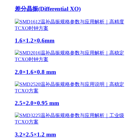
差分晶振(Differential XO)
1.6×1.2×0.6mm
2.0×1.6×0.8 mm
2.5×2.0×0.95 mm
3.2×2.5×1.2 mm