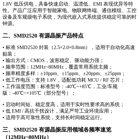
1.8V 低压供电，具备快速启动、温漂低、EMI 表现优异等特
性。产品广泛应用于智能家电、物联网终端、通信模组、工控
设备及车规级电子系统，为现代嵌入式系统提供稳定可靠的时
钟源。
二、SMD2520 有源晶振产品特点
• 标准 SMD2520 封装（2.5×2.0×0.8mm），适用于自动化高速
贴装；
• 输出方式：CMOS，波形稳定、驱动能力强；
• 频率范围：12MHz~80MHz，覆盖常用系统主频；
• 频率精度多样：±10ppm、±15ppm、±20ppm、±25ppm；
• 低工作电压：支持 1.8V，适配低功耗 MCU / RF 芯片；
• 工作温度范围：标准型号：-40℃~+85℃，工业/车规
版：-40℃~+105℃（部分型号）；
• 启动时间短、稳定度高，适用于实时性要求高的系统；
• 低 EMI / 高抗干扰设计，满足严苛工业环境应用；
• 适用于高可靠性系统，支持长时间稳定运行。
三、SMD2520 有源晶振应用领域各频率速览
（12MHz~80MHz）