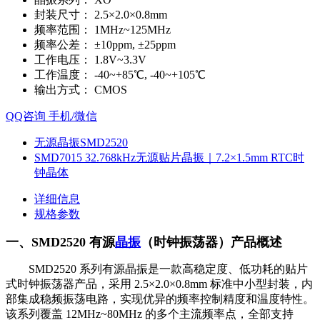
封装尺寸：
2.5×2.0×0.8mm
频率范围：
1MHz~125MHz
频率公差：
±10ppm, ±25ppm
工作电压：
1.8V~3.3V
工作温度：
-40~+85℃, -40~+105℃
输出方式：
CMOS
QQ咨询
手机/微信
无源晶振SMD2520
SMD7015 32.768kHz无源贴片晶振｜7.2×1.5mm RTC时
钟晶体
详细信息
规格参数
一、SMD2520 有源
晶振
（时钟振荡器）产品概述
SMD2520 系列有源晶振是一款高稳定度、低功耗的贴片
式时钟振荡器产品，采用 2.5×2.0×0.8mm 标准中小型封装，内
部集成稳频振荡电路，实现优异的频率控制精度和温度特性。
该系列覆盖 12MHz~80MHz 的多个主流频率点，全部支持