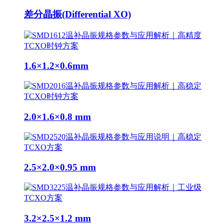
差分晶振(Differential XO)
1.6×1.2×0.6mm
2.0×1.6×0.8 mm
2.5×2.0×0.95 mm
3.2×2.5×1.2 mm