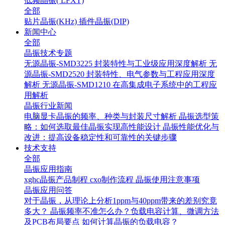
低频晶振( LFXT)
全部
贴片晶振(KHz)
插件晶振(DIP)
新闻中心
全部
晶振技术专题
无源晶振-SMD3225 封装特性与工业级应用深度解析
无
源晶振-SMD2520 封装特性、电气参数与工程应用深度
解析
无源晶振-SMD1210 在高集成电子系统中的工程应
用解析
晶振行业新闻
电脑显卡晶振的频率、种类与封装尺寸解析
晶振选型策
略：如何选取最佳晶振实现高性能设计
晶振性能优化与
改进：提高设备稳定性和可靠性的关键步骤
技术支持
全部
晶振应用指南
xghc晶振产品制程
cxo制作流程
晶振使用注意事项
晶振应用问答
对于晶振，从理论上分析1ppm与40ppm带来的差别究竟
多大？
晶振频率不准怎么办？负载电容计算、微调方法
及PCB布局要点
如何计算晶振的负载电容？