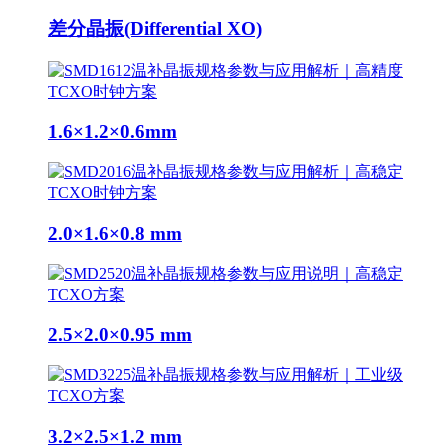
差分晶振(Differential XO)
1.6×1.2×0.6mm
2.0×1.6×0.8 mm
2.5×2.0×0.95 mm
3.2×2.5×1.2 mm