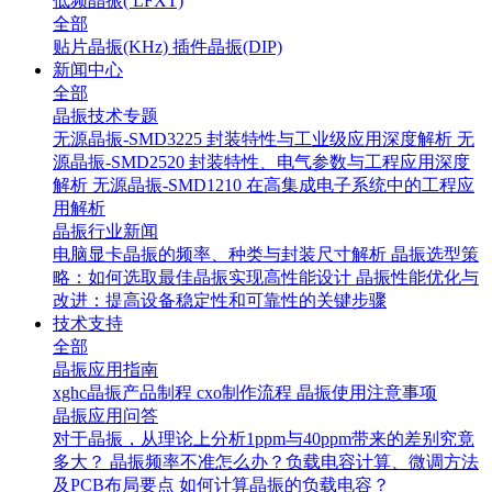
低频晶振( LFXT)
全部
贴片晶振(KHz)
插件晶振(DIP)
新闻中心
全部
晶振技术专题
无源晶振-SMD3225 封装特性与工业级应用深度解析
无
源晶振-SMD2520 封装特性、电气参数与工程应用深度
解析
无源晶振-SMD1210 在高集成电子系统中的工程应
用解析
晶振行业新闻
电脑显卡晶振的频率、种类与封装尺寸解析
晶振选型策
略：如何选取最佳晶振实现高性能设计
晶振性能优化与
改进：提高设备稳定性和可靠性的关键步骤
技术支持
全部
晶振应用指南
xghc晶振产品制程
cxo制作流程
晶振使用注意事项
晶振应用问答
对于晶振，从理论上分析1ppm与40ppm带来的差别究竟
多大？
晶振频率不准怎么办？负载电容计算、微调方法
及PCB布局要点
如何计算晶振的负载电容？