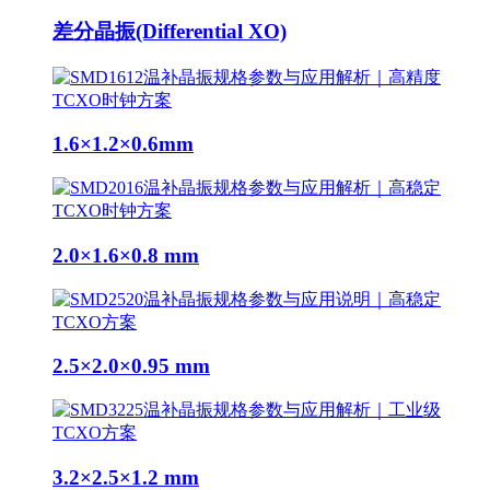
差分晶振(Differential XO)
1.6×1.2×0.6mm
2.0×1.6×0.8 mm
2.5×2.0×0.95 mm
3.2×2.5×1.2 mm