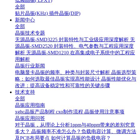
低频晶振( LFXT)
全部
贴片晶振(KHz)
插件晶振(DIP)
新闻中心
全部
晶振技术专题
无源晶振-SMD3225 封装特性与工业级应用深度解析
无
源晶振-SMD2520 封装特性、电气参数与工程应用深度
解析
无源晶振-SMD1210 在高集成电子系统中的工程应
用解析
晶振行业新闻
电脑显卡晶振的频率、种类与封装尺寸解析
晶振选型策
略：如何选取最佳晶振实现高性能设计
晶振性能优化与
改进：提高设备稳定性和可靠性的关键步骤
技术支持
全部
晶振应用指南
xghc晶振产品制程
cxo制作流程
晶振使用注意事项
晶振应用问答
对于晶振，从理论上分析1ppm与40ppm带来的差别究竟
多大？
晶振频率不准怎么办？负载电容计算、微调方法
及PCB布局要点
如何计算晶振的负载电容？