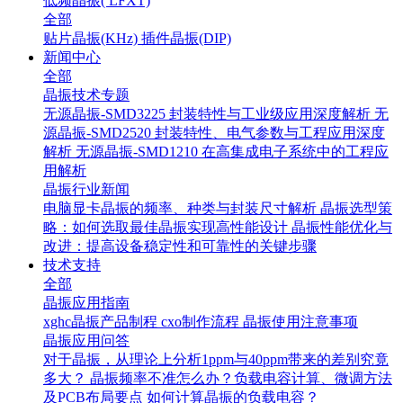
低频晶振( LFXT)
全部
贴片晶振(KHz)
插件晶振(DIP)
新闻中心
全部
晶振技术专题
无源晶振-SMD3225 封装特性与工业级应用深度解析
无
源晶振-SMD2520 封装特性、电气参数与工程应用深度
解析
无源晶振-SMD1210 在高集成电子系统中的工程应
用解析
晶振行业新闻
电脑显卡晶振的频率、种类与封装尺寸解析
晶振选型策
略：如何选取最佳晶振实现高性能设计
晶振性能优化与
改进：提高设备稳定性和可靠性的关键步骤
技术支持
全部
晶振应用指南
xghc晶振产品制程
cxo制作流程
晶振使用注意事项
晶振应用问答
对于晶振，从理论上分析1ppm与40ppm带来的差别究竟
多大？
晶振频率不准怎么办？负载电容计算、微调方法
及PCB布局要点
如何计算晶振的负载电容？