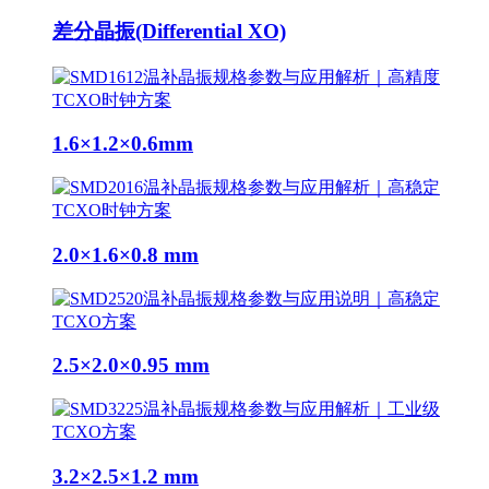
差分晶振(Differential XO)
1.6×1.2×0.6mm
2.0×1.6×0.8 mm
2.5×2.0×0.95 mm
3.2×2.5×1.2 mm