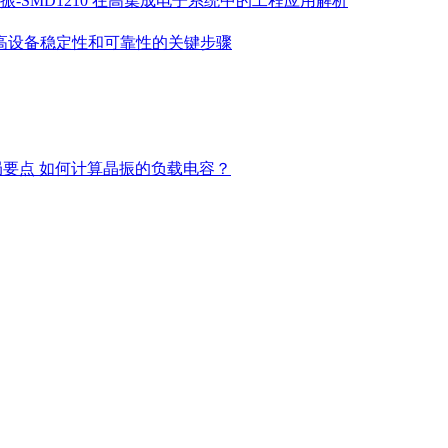
振-SMD1210 在高集成电子系统中的工程应用解析
高设备稳定性和可靠性的关键步骤
局要点
如何计算晶振的负载电容？