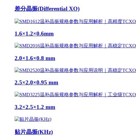
差分晶振(Differential XO)
1.6×1.2×0.6mm
2.0×1.6×0.8 mm
2.5×2.0×0.95 mm
3.2×2.5×1.2 mm
贴片晶振(KHz)