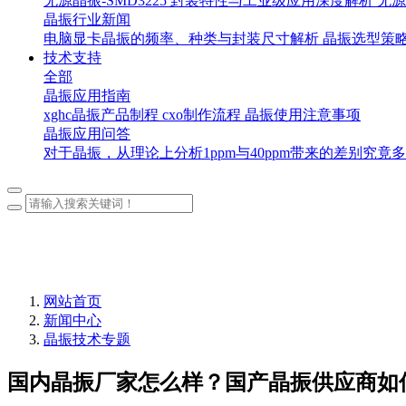
无源晶振-SMD3225 封装特性与工业级应用深度解析
无源
晶振行业新闻
电脑显卡晶振的频率、种类与封装尺寸解析
晶振选型策
技术支持
全部
晶振应用指南
xghc晶振产品制程
cxo制作流程
晶振使用注意事项
晶振应用问答
对于晶振，从理论上分析1ppm与40ppm带来的差别究竟
网站首页
新闻中心
晶振技术专题
国内晶振厂家怎么样？国产晶振供应商如