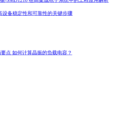
振-SMD1210 在高集成电子系统中的工程应用解析
高设备稳定性和可靠性的关键步骤
局要点
如何计算晶振的负载电容？