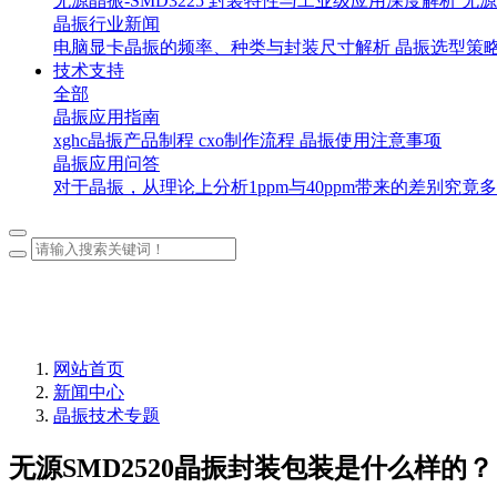
无源晶振-SMD3225 封装特性与工业级应用深度解析
无源
晶振行业新闻
电脑显卡晶振的频率、种类与封装尺寸解析
晶振选型策
技术支持
全部
晶振应用指南
xghc晶振产品制程
cxo制作流程
晶振使用注意事项
晶振应用问答
对于晶振，从理论上分析1ppm与40ppm带来的差别究竟
网站首页
新闻中心
晶振技术专题
无源SMD2520晶振封装包装是什么样的？