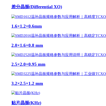
差分晶振(Differential XO)
1.6×1.2×0.6mm
2.0×1.6×0.8 mm
2.5×2.0×0.95 mm
3.2×2.5×1.2 mm
贴片晶振(KHz)