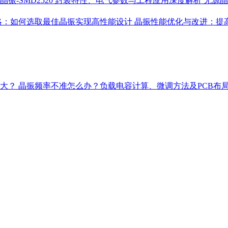
晶振-SMD2520 封装特性、电气参数与工程应用深度解析
无源晶
略：如何选取最佳晶振实现高性能设计
晶振性能优化与改进：提
多大？
晶振频率不准怎么办？负载电容计算、微调方法及PCB布