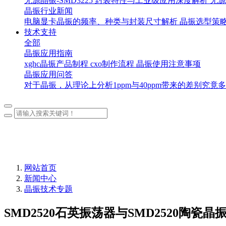
无源晶振-SMD3225 封装特性与工业级应用深度解析
无源
晶振行业新闻
电脑显卡晶振的频率、种类与封装尺寸解析
晶振选型策
技术支持
全部
晶振应用指南
xghc晶振产品制程
cxo制作流程
晶振使用注意事项
晶振应用问答
对于晶振，从理论上分析1ppm与40ppm带来的差别究竟
网站首页
新闻中心
晶振技术专题
SMD2520石英振荡器与SMD2520陶瓷晶