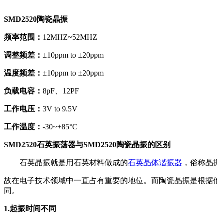
SMD2520陶瓷晶振
频率范围：
12MHZ~52MHZ
调整频差：
±10ppm to ±20ppm
温度频差：
±10ppm to ±20ppm
负载电容：
8pF、12PF
工作电压：
3V to 9.5V
工作温度：
-30~+85°C
SMD2520石英振荡器与SMD2520陶瓷晶振的区别
石英晶振就是用石英材料做成的
石英晶体谐振器
，俗称晶
故在电子技术领域中一直占有重要的地位。而陶瓷晶振是根据
同。
1.起振时间不同