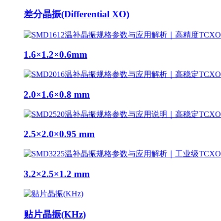
差分晶振(Differential XO)
1.6×1.2×0.6mm
2.0×1.6×0.8 mm
2.5×2.0×0.95 mm
3.2×2.5×1.2 mm
贴片晶振(KHz)