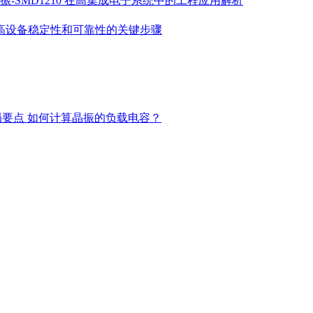
振-SMD1210 在高集成电子系统中的工程应用解析
高设备稳定性和可靠性的关键步骤
局要点
如何计算晶振的负载电容？