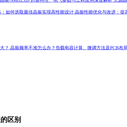
晶振-SMD2520 封装特性、电气参数与工程应用深度解析
无源晶
略：如何选取最佳晶振实现高性能设计
晶振性能优化与改进：提
多大？
晶振频率不准怎么办？负载电容计算、微调方法及PCB布
振的区别