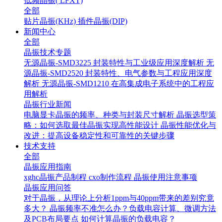
低频晶振( LFXT)
全部
贴片晶振(KHz)
插件晶振(DIP)
新闻中心
全部
晶振技术专题
无源晶振-SMD3225 封装特性与工业级应用深度解析
无
源晶振-SMD2520 封装特性、电气参数与工程应用深度
解析
无源晶振-SMD1210 在高集成电子系统中的工程应
用解析
晶振行业新闻
电脑显卡晶振的频率、种类与封装尺寸解析
晶振选型策
略：如何选取最佳晶振实现高性能设计
晶振性能优化与
改进：提高设备稳定性和可靠性的关键步骤
技术支持
全部
晶振应用指南
xghc晶振产品制程
cxo制作流程
晶振使用注意事项
晶振应用问答
对于晶振，从理论上分析1ppm与40ppm带来的差别究竟
多大？
晶振频率不准怎么办？负载电容计算、微调方法
及PCB布局要点
如何计算晶振的负载电容？