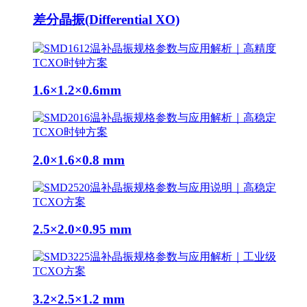
差分晶振(Differential XO)
1.6×1.2×0.6mm
2.0×1.6×0.8 mm
2.5×2.0×0.95 mm
3.2×2.5×1.2 mm