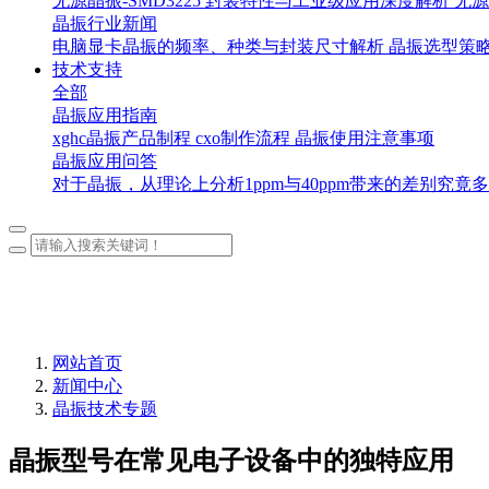
无源晶振-SMD3225 封装特性与工业级应用深度解析
无源
晶振行业新闻
电脑显卡晶振的频率、种类与封装尺寸解析
晶振选型策
技术支持
全部
晶振应用指南
xghc晶振产品制程
cxo制作流程
晶振使用注意事项
晶振应用问答
对于晶振，从理论上分析1ppm与40ppm带来的差别究竟
网站首页
新闻中心
晶振技术专题
晶振型号在常见电子设备中的独特应用