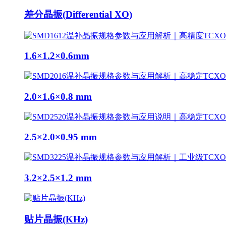
差分晶振(Differential XO)
1.6×1.2×0.6mm
2.0×1.6×0.8 mm
2.5×2.0×0.95 mm
3.2×2.5×1.2 mm
贴片晶振(KHz)