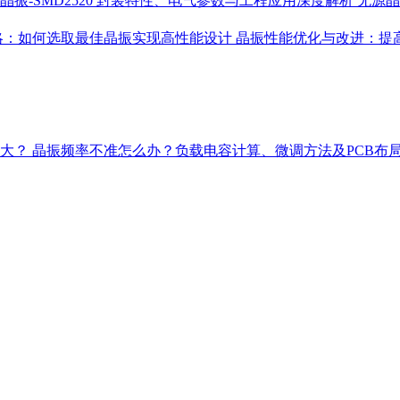
晶振-SMD2520 封装特性、电气参数与工程应用深度解析
无源晶
略：如何选取最佳晶振实现高性能设计
晶振性能优化与改进：提
多大？
晶振频率不准怎么办？负载电容计算、微调方法及PCB布