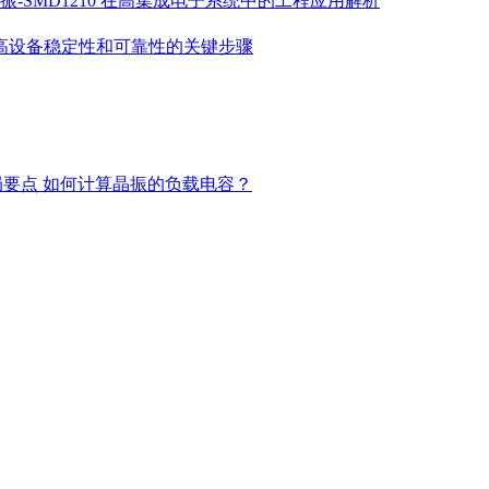
振-SMD1210 在高集成电子系统中的工程应用解析
高设备稳定性和可靠性的关键步骤
局要点
如何计算晶振的负载电容？