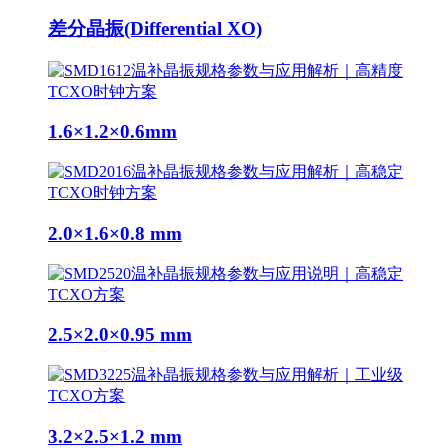
差分晶振(Differential XO)
1.6×1.2×0.6mm
2.0×1.6×0.8 mm
2.5×2.0×0.95 mm
3.2×2.5×1.2 mm