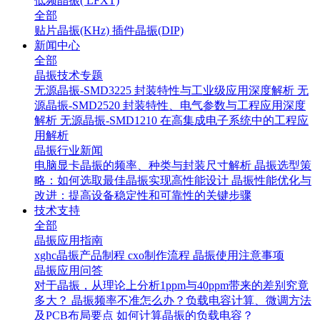
低频晶振( LFXT)
全部
贴片晶振(KHz)
插件晶振(DIP)
新闻中心
全部
晶振技术专题
无源晶振-SMD3225 封装特性与工业级应用深度解析
无
源晶振-SMD2520 封装特性、电气参数与工程应用深度
解析
无源晶振-SMD1210 在高集成电子系统中的工程应
用解析
晶振行业新闻
电脑显卡晶振的频率、种类与封装尺寸解析
晶振选型策
略：如何选取最佳晶振实现高性能设计
晶振性能优化与
改进：提高设备稳定性和可靠性的关键步骤
技术支持
全部
晶振应用指南
xghc晶振产品制程
cxo制作流程
晶振使用注意事项
晶振应用问答
对于晶振，从理论上分析1ppm与40ppm带来的差别究竟
多大？
晶振频率不准怎么办？负载电容计算、微调方法
及PCB布局要点
如何计算晶振的负载电容？