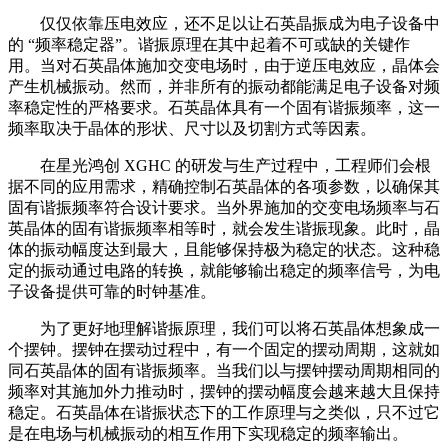
仅仅依靠压电效应，还不足以让石英晶振成为电子设备中
的 “频率稳定器”。谐振原理在其中起着不可或缺的关键作
用。当对石英晶体施加交变电场时，由于逆压电效应，晶体会
产生机械振动。然而，并非所有的振动都能满足电子设备对频
率稳定性的严格要求。石英晶体具有一个固有谐振频率，这一
频率取决于晶体的形状、尺寸以及切割方式等因素。
在星光鸿创 XGHC 的研发与生产过程中，工程师们会根
据不同的应用需求，精确控制石英晶体的各项参数，以确保其
固有谐振频率符合设计要求。当外界施加的交变电场频率与石
英晶体的固有谐振频率相等时，就会发生谐振现象。此时，晶
体的振动幅度达到最大，且能够保持极为稳定的状态。这种稳
定的振动通过电路的转换，就能够输出稳定的频率信号，为电
子设备提供可靠的时钟基准。
为了更好地理解谐振原理，我们可以将石英晶体想象成一
个摆钟。摆钟在摆动过程中，有一个固定的摆动周期，这就如
同石英晶体的固有谐振频率。当我们以与摆钟摆动周期相同的
频率对其施加外力推动时，摆钟的摆动幅度会越来越大且保持
稳定。石英晶体在谐振状态下的工作原理与之类似，只不过它
是在电场与机械振动的相互作用下实现稳定的频率输出。