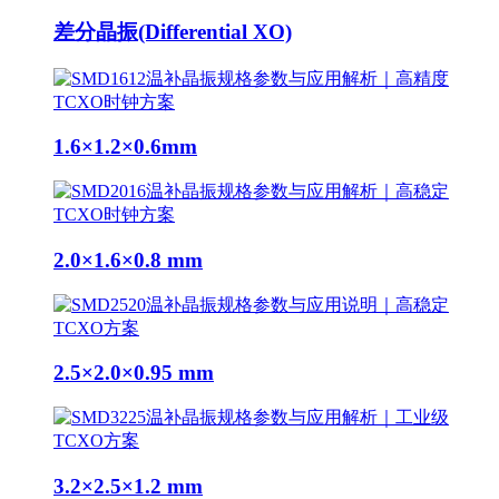
差分晶振(Differential XO)
1.6×1.2×0.6mm
2.0×1.6×0.8 mm
2.5×2.0×0.95 mm
3.2×2.5×1.2 mm