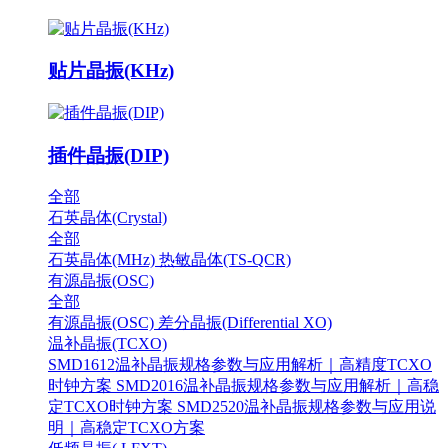
贴片晶振(KHz)
插件晶振(DIP)
全部
石英晶体(Crystal)
全部
石英晶体(MHz)
热敏晶体(TS-QCR)
有源晶振(OSC)
全部
有源晶振(OSC)
差分晶振(Differential XO)
温补晶振(TCXO)
SMD1612温补晶振规格参数与应用解析｜高精度TCXO
时钟方案
SMD2016温补晶振规格参数与应用解析｜高稳
定TCXO时钟方案
SMD2520温补晶振规格参数与应用说
明｜高稳定TCXO方案