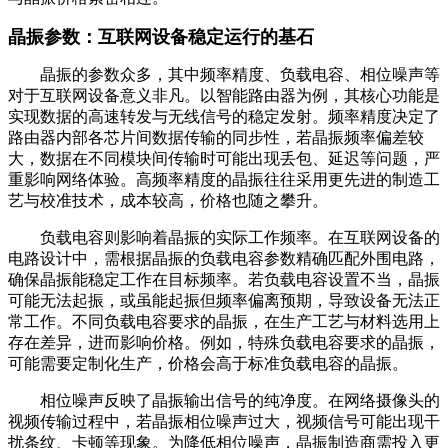
晶振参数：互联网设备稳定运行的基石
晶振的参数众多，其中频率精度、负载电容、相位噪声等
对于互联网设备意义非凡。以智能路由器为例，其核心功能是
实现数据的高速转发与无线信号的稳定发射。频率精度决定了
路由器内部各芯片间数据传输的同步性，若晶振频率偏差较
大，数据在不同模块间传输时可能出现丢包、延迟等问题，严
重影响网络体验。高频率精度的晶振往往采用更先进的制造工
艺与校准技术，成本较高，价格也随之攀升。
负载电容则影响着晶振的实际工作频率。在互联网设备的
电路设计中，需根据晶振的负载电容参数精确匹配外围电路，
确保晶振能稳定工作在目标频率。若负载电容设置不当，晶振
可能无法起振，或虽能起振但频率偏离预期，导致设备无法正
常工作。不同负载电容要求的晶振，在生产工艺与材料选用上
存在差异，进而影响价格。例如，特殊负载电容要求的晶振，
可能需要定制化生产，价格会高于标准负载电容的晶振。
相位噪声反映了晶振输出信号的纯净度。在网络摄像头的
视频传输过程中，若晶振相位噪声过大，视频信号可能出现干
扰条纹、卡顿等现象。为降低相位噪声，晶振制造商需投入更