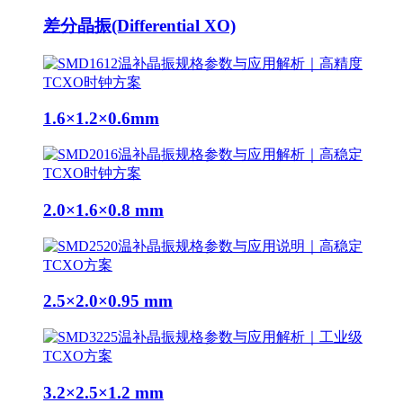
差分晶振(Differential XO)
1.6×1.2×0.6mm
2.0×1.6×0.8 mm
2.5×2.0×0.95 mm
3.2×2.5×1.2 mm