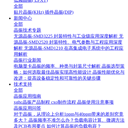
低频晶振( LFXT)
全部
贴片晶振(KHz)
插件晶振(DIP)
新闻中心
全部
晶振技术专题
无源晶振-SMD3225 封装特性与工业级应用深度解析
无
源晶振-SMD2520 封装特性、电气参数与工程应用深度
解析
无源晶振-SMD1210 在高集成电子系统中的工程应
用解析
晶振行业新闻
电脑显卡晶振的频率、种类与封装尺寸解析
晶振选型策
略：如何选取最佳晶振实现高性能设计
晶振性能优化与
改进：提高设备稳定性和可靠性的关键步骤
技术支持
全部
晶振应用指南
xghc晶振产品制程
cxo制作流程
晶振使用注意事项
晶振应用问答
对于晶振，从理论上分析1ppm与40ppm带来的差别究竟
多大？
晶振频率不准怎么办？负载电容计算、微调方法
及PCB布局要点
如何计算晶振的负载电容？