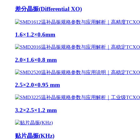
差分晶振(Differential XO)
1.6×1.2×0.6mm
2.0×1.6×0.8 mm
2.5×2.0×0.95 mm
3.2×2.5×1.2 mm
贴片晶振(KHz)