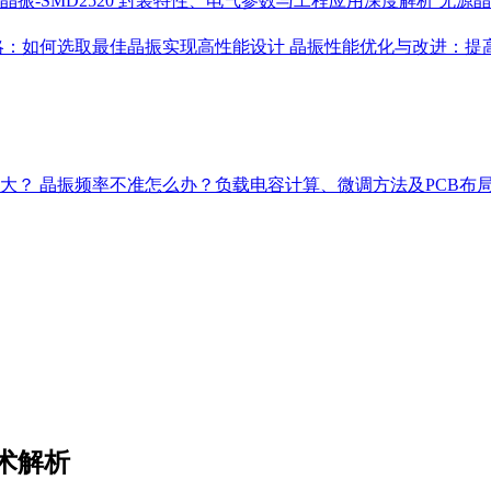
晶振-SMD2520 封装特性、电气参数与工程应用深度解析
无源晶
略：如何选取最佳晶振实现高性能设计
晶振性能优化与改进：提
多大？
晶振频率不准怎么办？负载电容计算、微调方法及PCB布
术解析