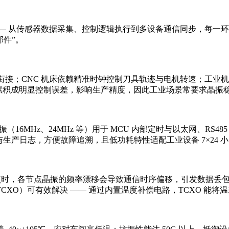
 从传感器数据采集、控制逻辑执行到多设备通信同步，每一环
部件”。
接；CNC 机床依赖精准时钟控制刀具轨迹与电机转速；工业
差会累积成明显控制误差，影响生产精度，因此工业场景常要求晶振
振（16MHz、24MHz 等）用于 MCU 内部定时与以太网、R
时间与生产日志，方便故障追溯，且低功耗特性适配工业设备 7×24 
时，各节点晶振的频率漂移会导致通信时序偏移，引发数据丢包、指令延
）可有效解决 —— 通过内置温度补偿电路，TCXO 能将温差漂移