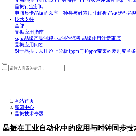
无源晶振-SMD3225 封装特性与工业级应用深度解析
无源
晶振行业新闻
电脑显卡晶振的频率、种类与封装尺寸解析
晶振选型策
技术支持
全部
晶振应用指南
xghc晶振产品制程
cxo制作流程
晶振使用注意事项
晶振应用问答
对于晶振，从理论上分析1ppm与40ppm带来的差别究竟
网站首页
新闻中心
晶振技术专题
晶振在工业自动化中的应用与时钟同步技