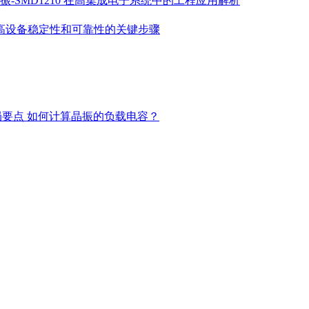
振-SMD1210 在高集成电子系统中的工程应用解析
高设备稳定性和可靠性的关键步骤
局要点
如何计算晶振的负载电容？