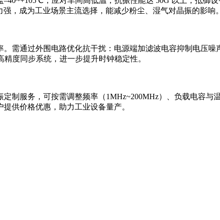
+105℃，应对车间高低温；抗振性能达 50G 以上，抵御设备
性、抗应力强，成为工业场景主流选择，能减少粉尘、湿气对晶振的影响
需通过外围电路优化抗干扰：电源端加滤波电容抑制电压噪声，
合高精度同步系统，进一步提升时钟稳定性。
务，可按需调整频率（1MHz~200MHz）、负载电容与温
户提供价格优惠，助力工业设备量产。