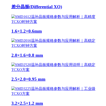
差分晶振(Differential XO)
1.6×1.2×0.6mm
2.0×1.6×0.8 mm
2.5×2.0×0.95 mm
3.2×2.5×1.2 mm