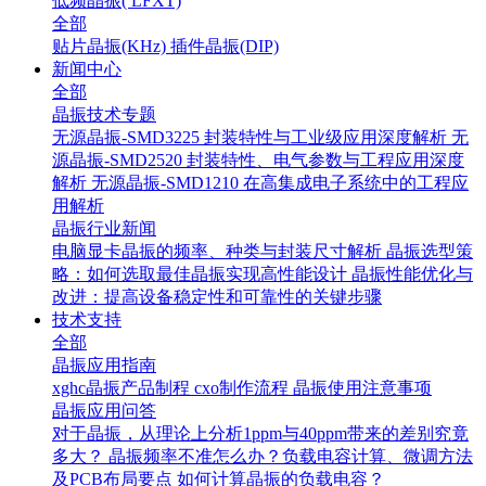
低频晶振( LFXT)
全部
贴片晶振(KHz)
插件晶振(DIP)
新闻中心
全部
晶振技术专题
无源晶振-SMD3225 封装特性与工业级应用深度解析
无
源晶振-SMD2520 封装特性、电气参数与工程应用深度
解析
无源晶振-SMD1210 在高集成电子系统中的工程应
用解析
晶振行业新闻
电脑显卡晶振的频率、种类与封装尺寸解析
晶振选型策
略：如何选取最佳晶振实现高性能设计
晶振性能优化与
改进：提高设备稳定性和可靠性的关键步骤
技术支持
全部
晶振应用指南
xghc晶振产品制程
cxo制作流程
晶振使用注意事项
晶振应用问答
对于晶振，从理论上分析1ppm与40ppm带来的差别究竟
多大？
晶振频率不准怎么办？负载电容计算、微调方法
及PCB布局要点
如何计算晶振的负载电容？