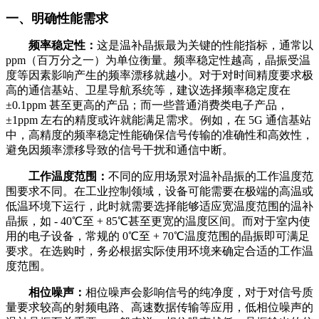
一、明确性能需求
频率稳定性：
这是温补晶振最为关键的性能指标，通常以
ppm（百万分之一）为单位衡量。频率稳定性越高，晶振受温
度等因素影响产生的频率漂移就越小。对于对时间精度要求极
高的通信基站、卫星导航系统等，建议选择频率稳定度在
±0.1ppm 甚至更高的产品；而一些普通消费类电子产品，
±1ppm 左右的精度或许就能满足需求。例如，在 5G 通信基站
中，高精度的频率稳定性能确保信号传输的准确性和高效性，
避免因频率漂移导致的信号干扰和通信中断。
工作温度范围：
不同的应用场景对温补晶振的工作温度范
围要求不同。在工业控制领域，设备可能需要在极端的高温或
低温环境下运行，此时就需要选择能够适应宽温度范围的温补
晶振，如 - 40℃至 + 85℃甚至更宽的温度区间。而对于室内使
用的电子设备，常规的 0℃至 + 70℃温度范围的晶振即可满足
要求。在选购时，务必根据实际使用环境来确定合适的工作温
度范围。
相位噪声：
相位噪声会影响信号的纯净度，对于对信号质
量要求较高的射频电路、高速数据传输等应用，低相位噪声的