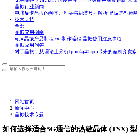
无源晶振-SMD3225 封装特性与工业级应用深度解析
无源
晶振行业新闻
电脑显卡晶振的频率、种类与封装尺寸解析
晶振选型策
技术支持
全部
晶振应用指南
xghc晶振产品制程
cxo制作流程
晶振使用注意事项
晶振应用问答
对于晶振，从理论上分析1ppm与40ppm带来的差别究竟
网站首页
新闻中心
晶振技术专题
如何选择适合5G通信的热敏晶体 (TSX) 