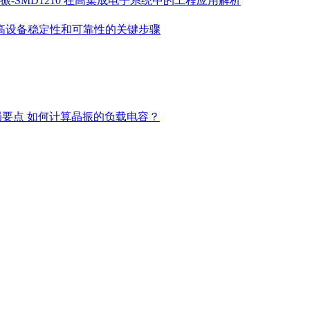
振-SMD1210 在高集成电子系统中的工程应用解析
高设备稳定性和可靠性的关键步骤
局要点
如何计算晶振的负载电容？