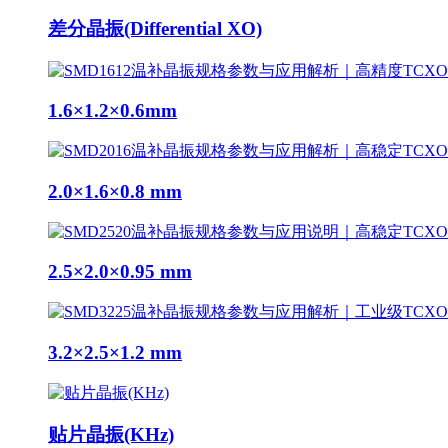
差分晶振(Differential XO)
1.6×1.2×0.6mm
2.0×1.6×0.8 mm
2.5×2.0×0.95 mm
3.2×2.5×1.2 mm
贴片晶振(KHz)