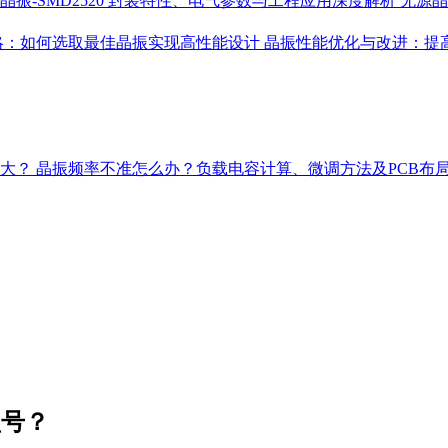
晶振-SMD2520 封装特性、电气参数与工程应用深度解析
无源晶
略：如何选取最佳晶振实现高性能设计
晶振性能优化与改进：提
多大？
晶振频率不准怎么办？负载电容计算、微调方法及PCB布
型号？