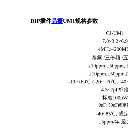
DIP插件
晶振
UM1规格参数
CJ-UM1
7.8×3.2×6.9
4MHz~200M
基频 /三倍频 /
±10ppm,±50ppm
±10ppm,±50pp
-10~+60℃ (-20~+70℃, -
4.5~7pF标
标准100μW
9pF~50pF或
-40~85℃, 或
±5ppm/年 