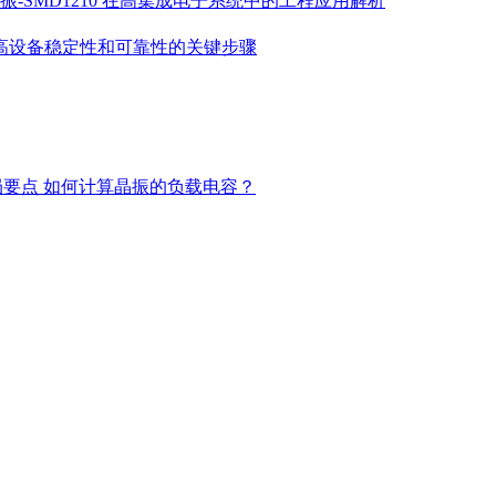
振-SMD1210 在高集成电子系统中的工程应用解析
高设备稳定性和可靠性的关键步骤
局要点
如何计算晶振的负载电容？