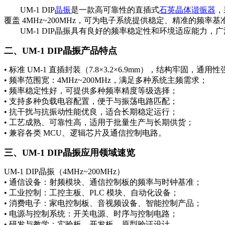
UM-1 DIP
晶振
是一款高可靠性的直插式
石英晶体谐振器
，
覆盖 4MHz~200MHz，可为电子系统提供稳定、精准的频率基
UM-1 DIP晶振具有良好的频率稳定性和环境适应能力，
二、UM-1 DIP晶振产品特点
• 标准 UM-1 直插封装（7.8×3.2×6.9mm），结构牢固，通用性
• 频率范围宽：4MHz~200MHz，满足多种系统主频需求；
• 频率稳定性好，可提供多种频率精度等级选择；
• 支持多种负载电容配置，便于与振荡电路匹配；
• 抗干扰与抗振动性能优良，适合长期稳定运行；
• 工艺成熟、可靠性高，适用于批量生产与长期供货；
• 兼容各类 MCU、逻辑芯片及通信控制电路。
三、UM-1 DIP晶振应用领域速览
UM-1 DIP晶振（4MHz~200MHz）
• 通信设备：射频模块、通信控制板的频率与时钟基准；
• 工业控制：工控主板、PLC 模块、自动化设备；
• 消费电子：家电控制板、音视频设备、智能控制产品；
• 电源与控制系统：开关电源、时序与控制电路；
• 研发与教学：实验板、开发板、原型验证设计。