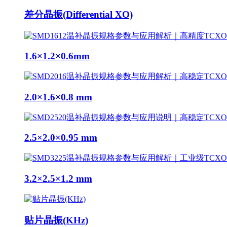
差分晶振(Differential XO)
1.6×1.2×0.6mm
2.0×1.6×0.8 mm
2.5×2.0×0.95 mm
3.2×2.5×1.2 mm
贴片晶振(KHz)