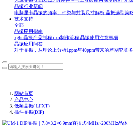
无源晶振-SMD3225 封装特性与工业级应用深度解析
无源
晶振行业新闻
电脑显卡晶振的频率、种类与封装尺寸解析
晶振选型策
技术支持
全部
晶振应用指南
xghc晶振产品制程
cxo制作流程
晶振使用注意事项
晶振应用问答
对于晶振，从理论上分析1ppm与40ppm带来的差别究竟
网站首页
产品中心
低频晶振( LFXT)
插件晶振(DIP)