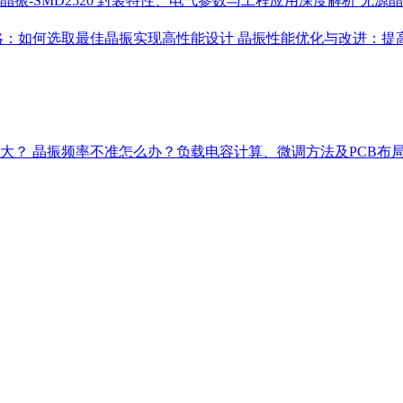
晶振-SMD2520 封装特性、电气参数与工程应用深度解析
无源晶
略：如何选取最佳晶振实现高性能设计
晶振性能优化与改进：提
多大？
晶振频率不准怎么办？负载电容计算、微调方法及PCB布