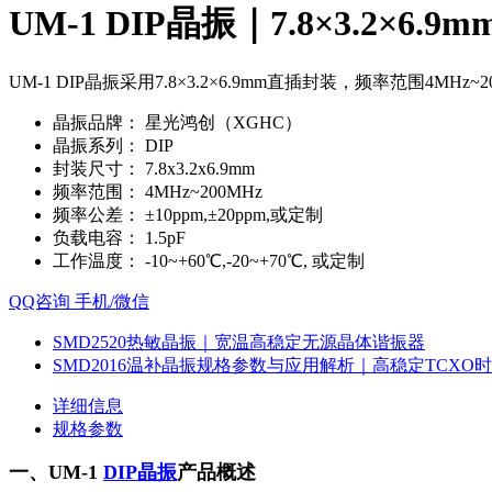
UM-1 DIP晶振｜7.8×3.2×6.
UM-1 DIP晶振采用7.8×3.2×6.9mm直插封装，频率范围
晶振品牌：
星光鸿创（XGHC）
晶振系列：
DIP
封装尺寸：
7.8x3.2x6.9mm
频率范围：
4MHz~200MHz
频率公差：
±10ppm,±20ppm,或定制
负载电容：
1.5pF
工作温度：
-10~+60℃,-20~+70℃, 或定制
QQ咨询
手机/微信
SMD2520热敏晶振｜宽温高稳定无源晶体谐振器
SMD2016温补晶振规格参数与应用解析｜高稳定TCXO
详细信息
规格参数
一、UM-1
DIP晶振
产品概述