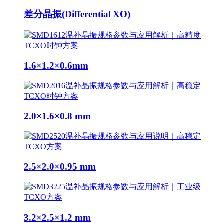
差分晶振(Differential XO)
1.6×1.2×0.6mm
2.0×1.6×0.8 mm
2.5×2.0×0.95 mm
3.2×2.5×1.2 mm