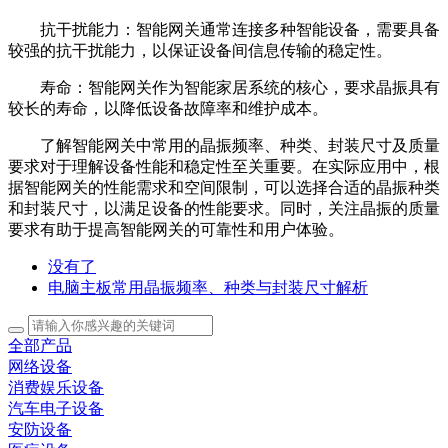
抗干扰能力：智能网关通常连接多种智能设备，需要具备
较强的抗干扰能力，以保证设备间信息传输的稳定性。
寿命：智能网关作为智能家居系统的核心，要求晶振具有
较长的寿命，以降低设备故障率和维护成本。
了解智能网关中常用的晶振频率、种类、封装尺寸及质量
要求对于理解设备性能和稳定性至关重要。在实际应用中，根
据智能网关的性能需求和空间限制，可以选择合适的晶振种类
和封装尺寸，以满足设备的性能要求。同时，关注晶振的质量
要求有助于提高智能网关的可靠性和用户体验。
没有了
电脑主板常用晶振频率、种类与封装尺寸解析
全部产品
网络设备
消费娱乐设备
汽车电子设备
安防设备