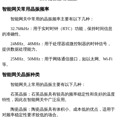
智能网关常用晶振频率
智能网关中常用的晶振频率主要有以下几种：
32.768kHz：用于实时时钟（RTC）功能，保持时间信息
的准确性。
24MHz、48MHz：用于处理器或微控制器的时钟信号，
提供数据处理能力。
25MHz、50MHz：用于网络通信接口，如以太网、Wi-Fi
等。
智能网关晶振种类
智能网关上常用的晶振主要有以下几种：
石英晶振：石英晶振具有较高的频率稳定性和良好的温度
特性，因此在智能网关中广泛应用。
陶瓷晶振：陶瓷晶振具有体积小、成本低的优点，适用于
对频率稳定性要求较低的场合。