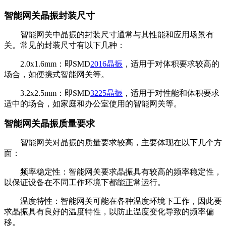
智能网关晶振封装尺寸
智能网关中晶振的封装尺寸通常与其性能和应用场景有
关。常见的封装尺寸有以下几种：
2.0x1.6mm：即SMD
2016晶振
，适用于对体积要求较高的
场合，如便携式智能网关等。
3.2x2.5mm：即SMD
3225晶振
，适用于对性能和体积要求
适中的场合，如家庭和办公室使用的智能网关等。
智能网关晶振质量要求
智能网关对晶振的质量要求较高，主要体现在以下几个方
面：
频率稳定性：智能网关要求晶振具有较高的频率稳定性，
以保证设备在不同工作环境下都能正常运行。
温度特性：智能网关可能在各种温度环境下工作，因此要
求晶振具有良好的温度特性，以防止温度变化导致的频率偏
移。