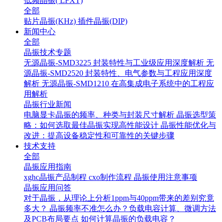
低频晶振( LFXT)
全部
贴片晶振(KHz)
插件晶振(DIP)
新闻中心
全部
晶振技术专题
无源晶振-SMD3225 封装特性与工业级应用深度解析
无
源晶振-SMD2520 封装特性、电气参数与工程应用深度
解析
无源晶振-SMD1210 在高集成电子系统中的工程应
用解析
晶振行业新闻
电脑显卡晶振的频率、种类与封装尺寸解析
晶振选型策
略：如何选取最佳晶振实现高性能设计
晶振性能优化与
改进：提高设备稳定性和可靠性的关键步骤
技术支持
全部
晶振应用指南
xghc晶振产品制程
cxo制作流程
晶振使用注意事项
晶振应用问答
对于晶振，从理论上分析1ppm与40ppm带来的差别究竟
多大？
晶振频率不准怎么办？负载电容计算、微调方法
及PCB布局要点
如何计算晶振的负载电容？