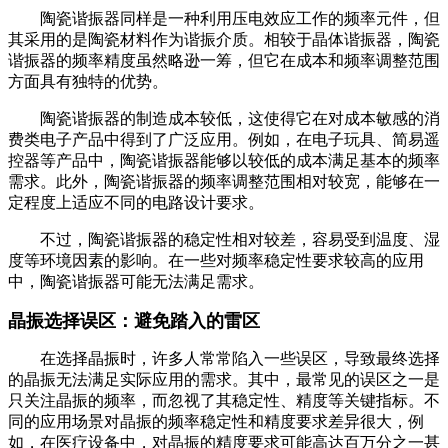
陶瓷谐振器同样是一种利用压电效应工作的频率元件，但
其采用的是陶瓷材料作为谐振介质。相较于晶体谐振器，陶瓷
谐振器的频率精度虽然略逊一筹，但它在成本和频率调整范围
方面具有独特的优势。
陶瓷谐振器的制造成本较低，这使得它在对成本敏感的消
费类电子产品中得到了广泛应用。例如，在电子玩具、简易遥
控器等产品中，陶瓷谐振器能够以较低的成本满足基本的频率
需求。此外，陶瓷谐振器的频率调整范围相对较宽，能够在一
定程度上适应不同的电路设计要求。
不过，陶瓷谐振器的稳定性相对较差，容易受到温度、湿
度等环境因素的影响。在一些对频率稳定性要求较高的应用
中，陶瓷谐振器可能无法满足需求。
晶振选择误区：避免踏入的雷区
在选择晶振时，许多人常常陷入一些误区，导致最终选择
的晶振无法满足实际应用的需求。其中，最常见的误区之一是
只关注晶振的频率，而忽视了其稳定性、精度等关键指标。不
同的应用场景对晶振的频率稳定性和精度要求差异很大，例
如，在医疗设备中，对晶振的精度要求可能高达百万分之一甚