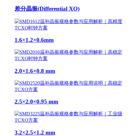
差分晶振(Differential XO)
1.6×1.2×0.6mm
2.0×1.6×0.8 mm
2.5×2.0×0.95 mm
3.2×2.5×1.2 mm