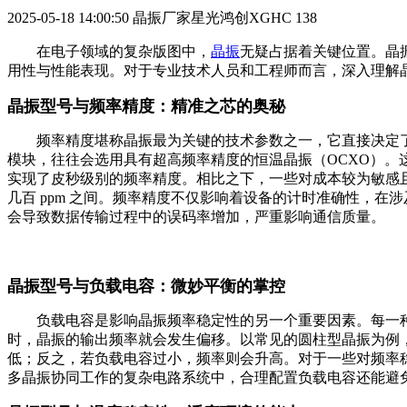
2025-05-18 14:00:50
晶振厂家星光鸿创XGHC
138
在电子领域的复杂版图中，
晶振
无疑占据着关键位置。晶
用性与性能表现。对于专业技术人员和工程师而言，深入理解
晶振型号与频率精度：精准之芯的奥秘
频率精度堪称晶振最为关键的技术参数之一，它直接决定了
模块，往往会选用具有超高频率精度的恒温晶振（OCXO）
实现了皮秒级别的频率精度。相比之下，一些对成本较为敏感
几百 ppm 之间。频率精度不仅影响着设备的计时准确性，
会导致数据传输过程中的误码率增加，严重影响通信质量。
晶振型号与负载电容：微妙平衡的掌控
负载电容是影响晶振频率稳定性的另一个重要因素。每一种
时，晶振的输出频率就会发生偏移。以常见的圆柱型晶振为例，其标
低；反之，若负载电容过小，频率则会升高。对于一些对频率
多晶振协同工作的复杂电路系统中，合理配置负载电容还能避