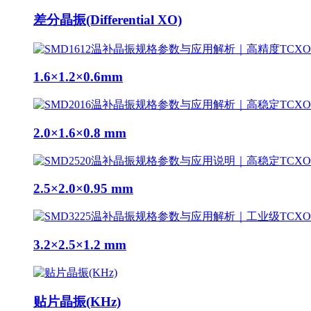
差分晶振(Differential XO)
1.6×1.2×0.6mm
2.0×1.6×0.8 mm
2.5×2.0×0.95 mm
3.2×2.5×1.2 mm
贴片晶振(KHz)