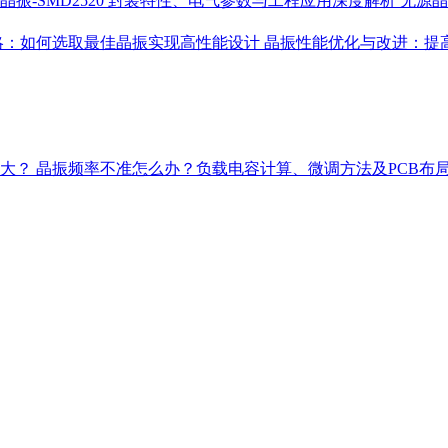
晶振-SMD2520 封装特性、电气参数与工程应用深度解析
无源晶
略：如何选取最佳晶振实现高性能设计
晶振性能优化与改进：提
多大？
晶振频率不准怎么办？负载电容计算、微调方法及PCB布