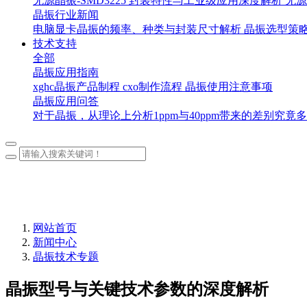
无源晶振-SMD3225 封装特性与工业级应用深度解析
无源
晶振行业新闻
电脑显卡晶振的频率、种类与封装尺寸解析
晶振选型策
技术支持
全部
晶振应用指南
xghc晶振产品制程
cxo制作流程
晶振使用注意事项
晶振应用问答
对于晶振，从理论上分析1ppm与40ppm带来的差别究竟
网站首页
新闻中心
晶振技术专题
晶振型号与关键技术参数的深度解析