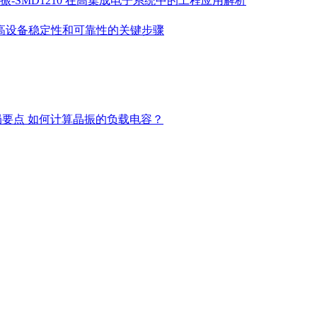
振-SMD1210 在高集成电子系统中的工程应用解析
高设备稳定性和可靠性的关键步骤
局要点
如何计算晶振的负载电容？