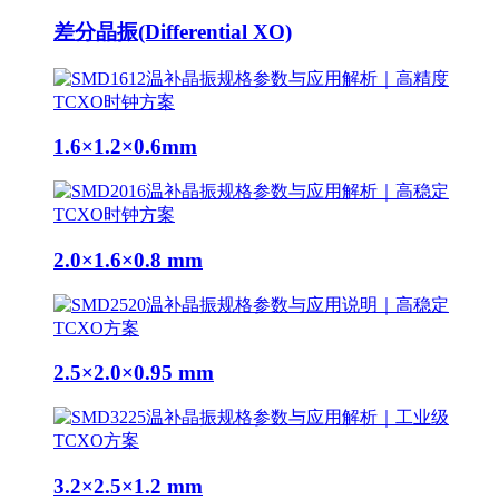
差分晶振(Differential XO)
1.6×1.2×0.6mm
2.0×1.6×0.8 mm
2.5×2.0×0.95 mm
3.2×2.5×1.2 mm