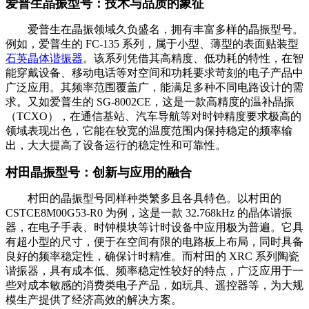
爱普生晶振型号：技术与品质的象征
爱普生在晶振领域久负盛名，拥有丰富多样的晶振型号。
例如，爱普生的 FC-135 系列，属于小型、薄型的表面贴装型
石英晶体谐振器
。该系列凭借其高精度、低功耗的特性，在智
能穿戴设备、移动电话等对空间和功耗要求苛刻的电子产品中
广泛应用。其频率范围覆盖广，能满足多种不同电路设计的需
求。又如爱普生的 SG-8002CE，这是一款高精度的温补晶振
（TCXO），在通信基站、汽车导航等对时钟精度要求极高的
领域表现出色，它能在较宽的温度范围内保持稳定的频率输
出，大大提高了设备运行的稳定性和可靠性。
村田晶振型号：创新与应用的融合
村田的晶振型号同样种类繁多且各具特色。以村田的
CSTCE8M00G53-R0 为例，这是一款 32.768kHz 的晶体谐振
器，在电子手表、时钟模块等计时设备中应用极为普遍。它具
有超小型的尺寸，便于在空间有限的电路板上布局，同时具备
良好的频率稳定性，确保计时精准。而村田的 XRC 系列陶瓷
谐振器，具有成本低、频率稳定性较好的特点，广泛应用于一
些对成本敏感的消费类电子产品，如玩具、遥控器等，为大规
模生产提供了经济高效的解决方案。