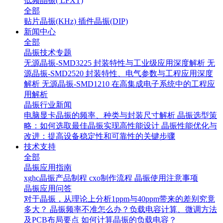
低频晶振( LFXT)
全部
贴片晶振(KHz)
插件晶振(DIP)
新闻中心
全部
晶振技术专题
无源晶振-SMD3225 封装特性与工业级应用深度解析
无
源晶振-SMD2520 封装特性、电气参数与工程应用深度
解析
无源晶振-SMD1210 在高集成电子系统中的工程应
用解析
晶振行业新闻
电脑显卡晶振的频率、种类与封装尺寸解析
晶振选型策
略：如何选取最佳晶振实现高性能设计
晶振性能优化与
改进：提高设备稳定性和可靠性的关键步骤
技术支持
全部
晶振应用指南
xghc晶振产品制程
cxo制作流程
晶振使用注意事项
晶振应用问答
对于晶振，从理论上分析1ppm与40ppm带来的差别究竟
多大？
晶振频率不准怎么办？负载电容计算、微调方法
及PCB布局要点
如何计算晶振的负载电容？