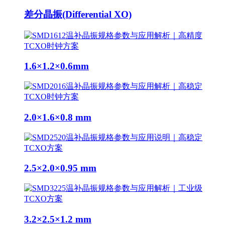
差分晶振(Differential XO)
1.6×1.2×0.6mm
2.0×1.6×0.8 mm
2.5×2.0×0.95 mm
3.2×2.5×1.2 mm