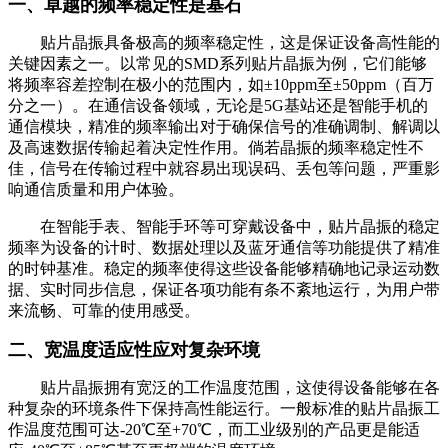
一、卓越的频率稳定性是基石
贴片晶振具备极高的频率稳定性，这是保证设备高性能的
关键因素之一。以常见的SMD系列贴片晶振为例，它们能够
将频率容差控制在极小的范围内，如±10ppm至±50ppm（百万
分之一）。在通信设备领域，无论是5G基站还是智能手机的
通信模块，精准的频率输出对于确保信号的准确调制、解调以
及高速数据传输起着决定性作用。倘若晶振的频率稳定性不
佳，信号在传输过程中就容易出现误码、丢包等问题，严重影
响通信质量和用户体验。
在智能手表、智能手环等可穿戴设备中，贴片晶振的稳定
频率为设备的计时、数据处理以及蓝牙通信等功能提供了精准
的时钟基准。稳定的频率使得这些设备能够精确地记录运动数
据、实时同步信息，保证各项功能有条不紊地运行，为用户带
来流畅、可靠的使用感受。
二、宽温度适应性应对复杂环境
贴片晶振拥有宽泛的工作温度范围，这使得设备能够在各
种复杂的环境条件下保持高性能运行。一般标准的贴片晶振工
作温度范围可达-20℃至+70℃，而工业级别的产品更是能适