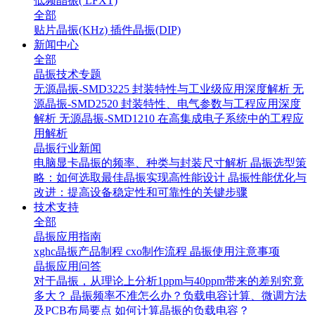
低频晶振( LFXT)
全部
贴片晶振(KHz)
插件晶振(DIP)
新闻中心
全部
晶振技术专题
无源晶振-SMD3225 封装特性与工业级应用深度解析
无
源晶振-SMD2520 封装特性、电气参数与工程应用深度
解析
无源晶振-SMD1210 在高集成电子系统中的工程应
用解析
晶振行业新闻
电脑显卡晶振的频率、种类与封装尺寸解析
晶振选型策
略：如何选取最佳晶振实现高性能设计
晶振性能优化与
改进：提高设备稳定性和可靠性的关键步骤
技术支持
全部
晶振应用指南
xghc晶振产品制程
cxo制作流程
晶振使用注意事项
晶振应用问答
对于晶振，从理论上分析1ppm与40ppm带来的差别究竟
多大？
晶振频率不准怎么办？负载电容计算、微调方法
及PCB布局要点
如何计算晶振的负载电容？