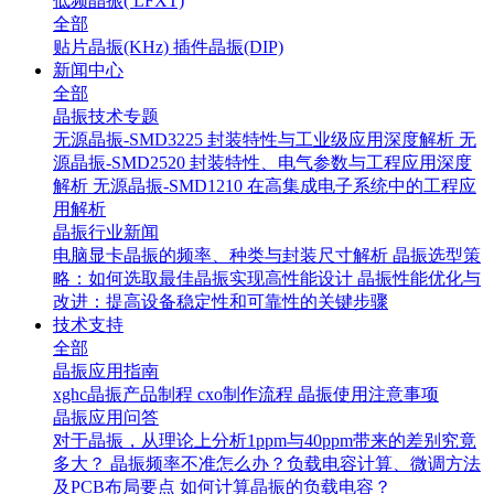
低频晶振( LFXT)
全部
贴片晶振(KHz)
插件晶振(DIP)
新闻中心
全部
晶振技术专题
无源晶振-SMD3225 封装特性与工业级应用深度解析
无
源晶振-SMD2520 封装特性、电气参数与工程应用深度
解析
无源晶振-SMD1210 在高集成电子系统中的工程应
用解析
晶振行业新闻
电脑显卡晶振的频率、种类与封装尺寸解析
晶振选型策
略：如何选取最佳晶振实现高性能设计
晶振性能优化与
改进：提高设备稳定性和可靠性的关键步骤
技术支持
全部
晶振应用指南
xghc晶振产品制程
cxo制作流程
晶振使用注意事项
晶振应用问答
对于晶振，从理论上分析1ppm与40ppm带来的差别究竟
多大？
晶振频率不准怎么办？负载电容计算、微调方法
及PCB布局要点
如何计算晶振的负载电容？