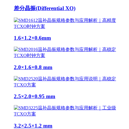
差分晶振(Differential XO)
1.6×1.2×0.6mm
2.0×1.6×0.8 mm
2.5×2.0×0.95 mm
3.2×2.5×1.2 mm