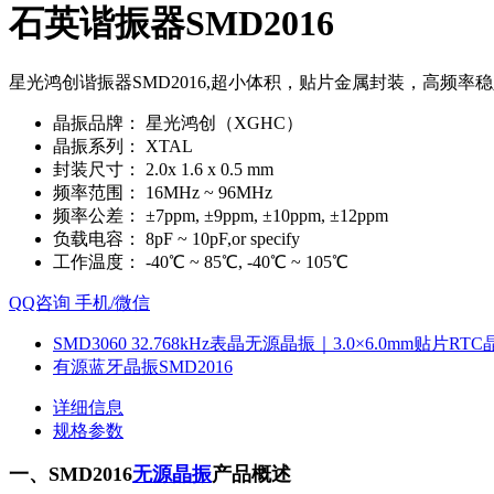
石英谐振器SMD2016
星光鸿创谐振器SMD2016,超小体积，贴片金属封装，高频率稳定
晶振品牌：
星光鸿创（XGHC）
晶振系列：
XTAL
封装尺寸：
2.0x 1.6 x 0.5 mm
频率范围：
16MHz ~ 96MHz
频率公差：
±7ppm, ±9ppm, ±10ppm, ±12ppm
负载电容：
8pF ~ 10pF,or specify
工作温度：
-40℃ ~ 85℃, -40℃ ~ 105℃
QQ咨询
手机/微信
SMD3060 32.768kHz表晶无源晶振｜3.0×6.0mm贴片RT
有源蓝牙晶振SMD2016
详细信息
规格参数
一、SMD2016
无源晶振
产品概述