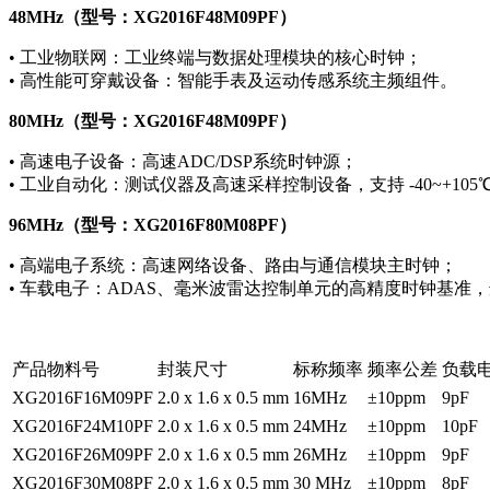
48MHz（型号：XG2016F48M09PF）
• 工业物联网：工业终端与数据处理模块的核心时钟；
• 高性能可穿戴设备：智能手表及运动传感系统主频组件。
80MHz（型号：XG2016F48M09PF）
• 高速电子设备：高速ADC/DSP系统时钟源；
• 工业自动化：测试仪器及高速采样控制设备，支持 -40~+105
96MHz（型号：XG2016F80M08PF）
• 高端电子系统：高速网络设备、路由与通信模块主时钟；
• 车载电子：ADAS、毫米波雷达控制单元的高精度时钟基准，适配 
产品物料号
封装尺寸
标称频率
频率公差
负载
XG2016F16M09PF
2.0 x 1.6 x 0.5 mm
16MHz
±10ppm
9pF
XG2016F24M10PF
2.0 x 1.6 x 0.5 mm
24MHz
±10ppm
10pF
XG2016F26M09PF
2.0 x 1.6 x 0.5 mm
26MHz
±10ppm
9pF
XG2016F30M08PF
2.0 x 1.6 x 0.5 mm
30 MHz
±10ppm
8pF