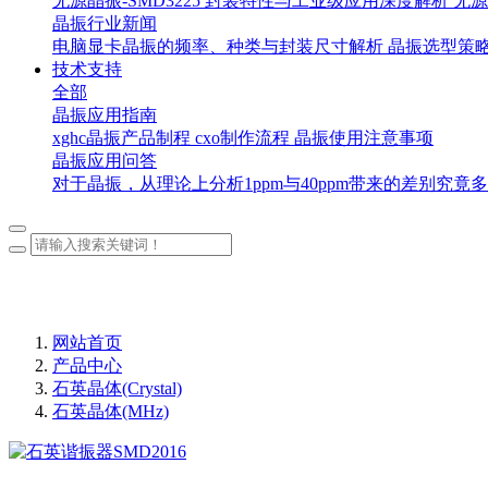
无源晶振-SMD3225 封装特性与工业级应用深度解析
无源
晶振行业新闻
电脑显卡晶振的频率、种类与封装尺寸解析
晶振选型策
技术支持
全部
晶振应用指南
xghc晶振产品制程
cxo制作流程
晶振使用注意事项
晶振应用问答
对于晶振，从理论上分析1ppm与40ppm带来的差别究竟
网站首页
产品中心
石英晶体(Crystal)
石英晶体(MHz)