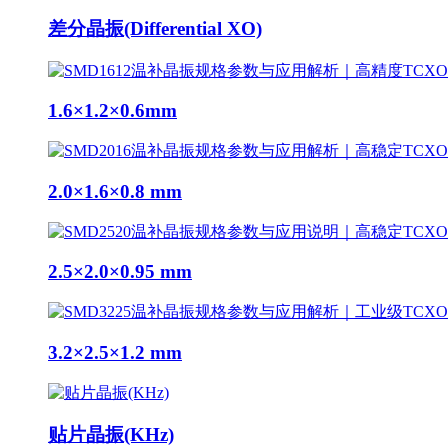
差分晶振(Differential XO)
1.6×1.2×0.6mm
2.0×1.6×0.8 mm
2.5×2.0×0.95 mm
3.2×2.5×1.2 mm
贴片晶振(KHz)