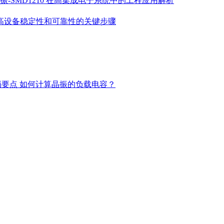
振-SMD1210 在高集成电子系统中的工程应用解析
高设备稳定性和可靠性的关键步骤
局要点
如何计算晶振的负载电容？