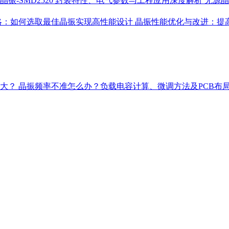
晶振-SMD2520 封装特性、电气参数与工程应用深度解析
无源晶
略：如何选取最佳晶振实现高性能设计
晶振性能优化与改进：提
多大？
晶振频率不准怎么办？负载电容计算、微调方法及PCB布