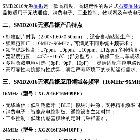
SMD2016无源
晶振
是一款高精度、高稳定性的贴片式
石英晶体
晶振适用于无线通信、消费电子、工业控制、物联网及车载电
二、SMD2016无源晶振产品特点
• 标准贴片封装（2.00×1.60×0.50mm），适合自动贴装生产；
• 频率范围广：16MHz~96MHz，可满足不同系统主频要求；
• 频率稳定性高：±7ppm、±9ppm、±10ppm、±12ppm 多种精
• 宽温度范围：-40℃~+105℃（部分型号），确保工业与车
• 多种负载电容可选（8pF、9pF、10pF），灵活适配主控电路
• 高可靠性与抗振特性优异，满足严苛环境下的长期运行需求
三、SMD2016无源晶振应用领域各频率（16MHz~96
16MHz（型号：XG2016F16M09PF）
• 无线通信：低功耗蓝牙（BLE）模块时钟源，支持精准频率
• 消费电子：智能家电控制板、遥控设备主频时钟；
• 工业控制：低速传感器模块的定时与采样基准。
24MHz（型号：XG2016F24M10PF）