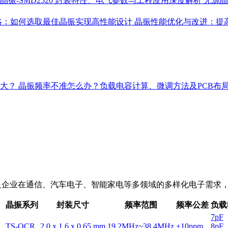
晶振-SMD2520 封装特性、电气参数与工程应用深度解析
无源晶
略：如何选取最佳晶振实现高性能设计
晶振性能优化与改进：提
多大？
晶振频率不准怎么办？负载电容计算、微调方法及PCB布
，能满足企业在通信、汽车电子、智能家电等多领域的多样化电子需
晶振系列
封装尺寸
频率范围
频率公差
负载
7pF
TS-QCR
2.0 x 1.6 x 0.65 mm
19.2MHz~38.4MHz
±10ppm
8pF