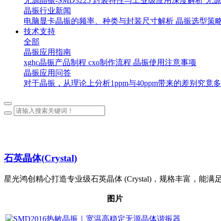
无源晶振-SMD3225 封装特性与工业级应用深度解析
无源
晶振行业新闻
电脑显卡晶振的频率、种类与封装尺寸解析
晶振选型策
技术支持
全部
晶振应用指南
xghc晶振产品制程
cxo制作流程
晶振使用注意事项
晶振应用问答
对于晶振，从理论上分析1ppm与40ppm带来的差别究竟
石英晶体(Crystal)
星光鸿创精心打造专业级石英晶体 (Crystal)，规格丰富
图片