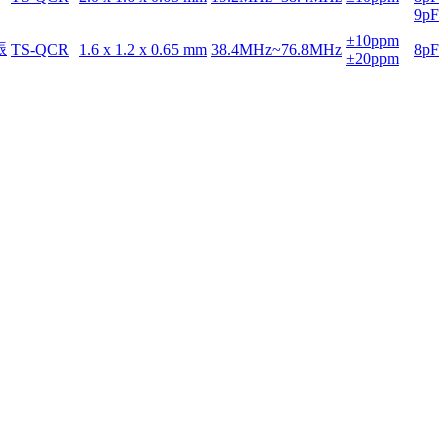
9pF
±10ppm
TS-QCR
1.6 x 1.2 x 0.65 mm
38.4MHz~76.8MHz
8pF
±20ppm