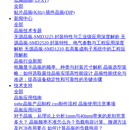
低频晶振( LFXT)
全部
贴片晶振(KHz)
插件晶振(DIP)
新闻中心
全部
晶振技术专题
无源晶振-SMD3225 封装特性与工业级应用深度解析
无
源晶振-SMD2520 封装特性、电气参数与工程应用深度
解析
无源晶振-SMD1210 在高集成电子系统中的工程应
用解析
晶振行业新闻
电脑显卡晶振的频率、种类与封装尺寸解析
晶振选型策
略：如何选取最佳晶振实现高性能设计
晶振性能优化与
改进：提高设备稳定性和可靠性的关键步骤
技术支持
全部
晶振应用指南
xghc晶振产品制程
cxo制作流程
晶振使用注意事项
晶振应用问答
对于晶振，从理论上分析1ppm与40ppm带来的差别究竟
多大？
晶振频率不准怎么办？负载电容计算、微调方法
及PCB布局要点
如何计算晶振的负载电容？