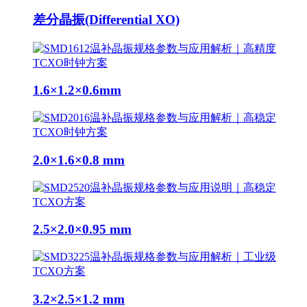
差分晶振(Differential XO)
1.6×1.2×0.6mm
2.0×1.6×0.8 mm
2.5×2.0×0.95 mm
3.2×2.5×1.2 mm