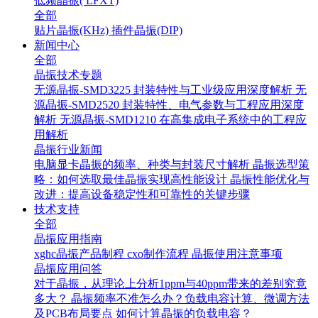
低频晶振( LFXT)
全部
贴片晶振(KHz)
插件晶振(DIP)
新闻中心
全部
晶振技术专题
无源晶振-SMD3225 封装特性与工业级应用深度解析
无
源晶振-SMD2520 封装特性、电气参数与工程应用深度
解析
无源晶振-SMD1210 在高集成电子系统中的工程应
用解析
晶振行业新闻
电脑显卡晶振的频率、种类与封装尺寸解析
晶振选型策
略：如何选取最佳晶振实现高性能设计
晶振性能优化与
改进：提高设备稳定性和可靠性的关键步骤
技术支持
全部
晶振应用指南
xghc晶振产品制程
cxo制作流程
晶振使用注意事项
晶振应用问答
对于晶振，从理论上分析1ppm与40ppm带来的差别究竟
多大？
晶振频率不准怎么办？负载电容计算、微调方法
及PCB布局要点
如何计算晶振的负载电容？