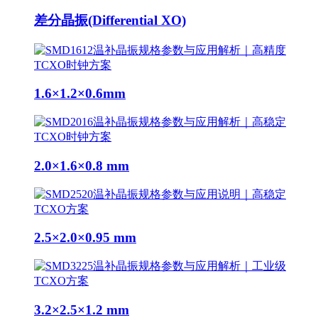
差分晶振(Differential XO)
1.6×1.2×0.6mm
2.0×1.6×0.8 mm
2.5×2.0×0.95 mm
3.2×2.5×1.2 mm